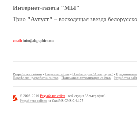
Интернет-газета "МЫ"
Трио
"Аvгуст"
– восходящая звезда белорусск
email:
info@altgraphic.com
Разработка сайтов
-
Создание сайтов
-
О веб-студии "Альтграфик"
-
Продвижение
Портфолио: разработка сайтов
-
Поисковая оптимизация сайтов
-
Разработка са
© 2006-2010
Разработка сайта
- веб-студия "Альтграфик".
Разработка сайтов
на CoolMS.CMS 0.4.175