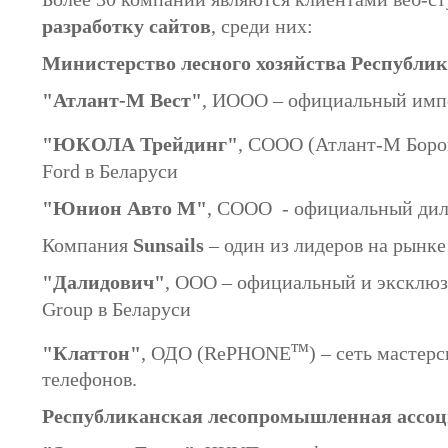
разработку сайтов
, среди них:
Министерство лесного хозяйства Республик
"Атлант-М Вест"
, ИООО – официальный импо
"ЮКОЛА Трейдинг"
, СООО (Атлант-М Боро
Ford в Беларуси
"Юнион Авто М"
, CООО - официальный диле
Компания
Sunsails
– один из лидеров на рынк
"Далидович"
, ООО – официальный и эксклю
Group в Беларуси
тм
"Клаттон"
, ОДО (RePHONE
) – сеть масте
телефонов.
Республиканская лесопромышленная ассо