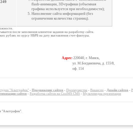
1249
flash-анимации, 3D-графики (объемная
графика используется при необходимости);
Наполнение сайта информацией (без
ограничения количества страниц).
ложности.
ывается после заполнения клиентом задания на разработку сайта.
ских рублях по курсу НБРБ на дату выставления счет-фактуры.
Адрес:
220040, г. Минск,
ул. М.Богдановича, д. 155/8,
оф. 114
студии "Альтграфик"
-
Продвижение сайтов
-
Преимущества
-
Вакансии
-
Дизайн сайтов
-
Р
тимизация сайтов
-
Разработка сайтов на CoolMS CMS
-
Мультимедиа презентации
я "Альтграфик".
5