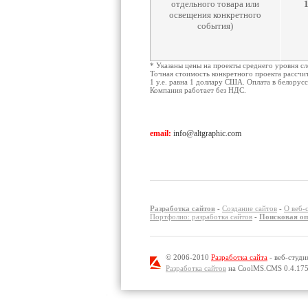
отдельного товара или
освещения конкретного
события)
* Указаны цены на проекты среднего уровня с
Точная стоимость конкретного проекта рассчит
1 у.е. равна 1 доллару США. Оплата в белорус
Компания работает без НДС.
email:
info@altgraphic.com
Разработка сайтов
-
Создание сайтов
-
О веб-
Портфолио: разработка сайтов
-
Поисковая оп
© 2006-2010
Разработка сайта
- веб-студи
Разработка сайтов
на CoolMS.CMS 0.4.17