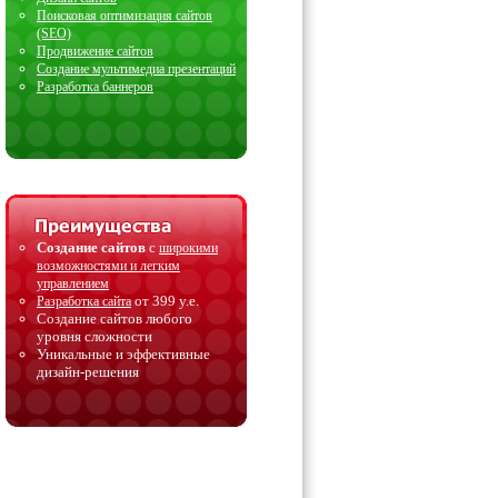
Поисковая оптимизация сайтов
(SEO)
Продвижение сайтов
Создание мультимедиа презентаций
Разработка баннеров
Создание сайтов
с
широкими
возможностями и легким
управлением
от 399 у.е.
Разработка сайта
Создание сайтов любого
уровня сложности
Уникальные и эффективные
дизайн-решения