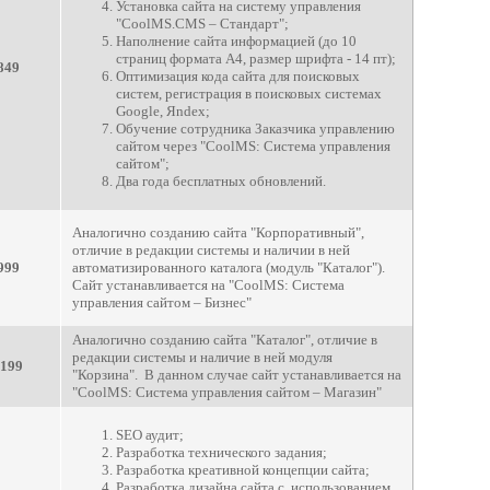
Установка сайта на систему управления
"СoolMS.CMS – Стандарт";
Наполнение сайта информацией (до 10
страниц формата А4, размер шрифта - 14 пт);
849
Оптимизация кода сайта для поисковых
систем, регистрация в поисковых системах
Google, Яndex;
Обучение сотрудника Заказчика управлению
сайтом через "СoolMS: Система управления
сайтом";
Два года бесплатных обновлений.
Аналогично созданию сайта "Корпоративный",
отличие в редакции системы и наличии в ней
999
автоматизированного каталога (модуль "Каталог").
Сайт устанавливается на "СoolMS: Система
управления сайтом – Бизнес"
Аналогично созданию сайта "Каталог", отличие в
редакции системы и наличие в ней модуля
1199
"Корзина". В данном случае сайт устанавливается на
"СoolMS: Система управления сайтом – Магазин"
SEO аудит;
Разработка технического задания;
Разработка креативной концепции сайта;
Разработка дизайна сайта с использованием