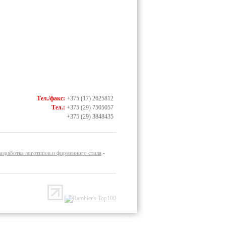
Тел./факс:
+375 (17)
2625812
Тел.:
+375 (29)
7505057
+375 (29)
3848435
азработка логотипов и фирменного стиля
-