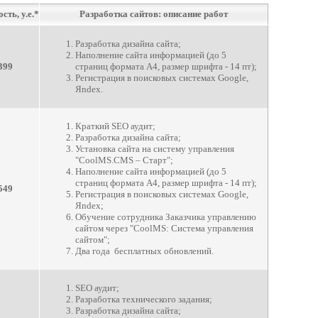
сть, у.е.*
Разработка сайтов
: описание работ
Разработка дизайна сайта;
Наполнение сайта информацией (до 5
399
страниц формата А4, размер шрифта - 14 пт);
Регистрация в поисковых системах Google,
Яndex.
Краткий SEO аудит;
Разработка дизайна сайта;
Установка сайта на систему управления
"СoolMS.CMS – Старт";
Наполнение сайта информацией (до 5
страниц формата А4, размер шрифта - 14 пт);
549
Регистрация в поисковых системах Google,
Яndex;
Обучение сотрудника Заказчика управлению
сайтом через "СoolMS: Система управления
сайтом";
Два года бесплатных обновлений.
SEO аудит;
Разработка технического задания;
Разработка дизайна сайта;