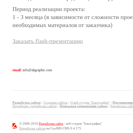
Период реализации проекта:
1 - 3 месяца (в зависимости от сложности прое
необходимых материалов от заказчика)
Заказать flash-презентацию
email:
info@altgraphic.com
Разработка сайтов
-
Создание сайтов
-
О веб-студии "Альтграфик"
-
Продвижение
Портфолио: разработка сайтов
-
Поисковая оптимизация сайтов
-
Разработка са
© 2006-2010
Разработка сайта
- веб-студия "Альтграфик".
Разработка сайтов
на CoolMS.CMS 0.4.175