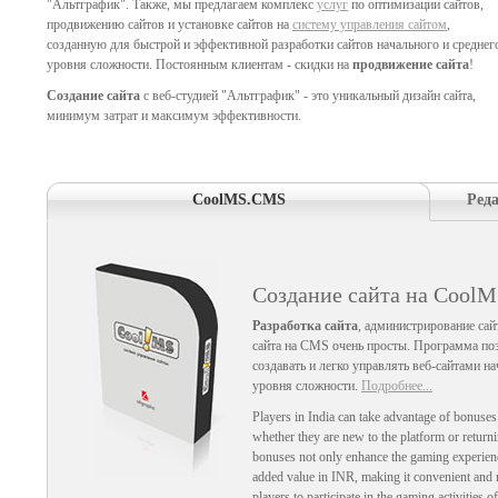
"Альтграфик". Также, мы предлагаем комплекс
услуг
по оптимизации сайтов,
продвижению сайтов и установке сайтов на
систему управления сайтом
,
созданную для быстрой и эффективной разработки сайтов начального и среднег
уровня сложности. Постоянным клиентам - скидки на
продвижение сайта
!
Создание сайта
с веб-студией "Альтграфик" - это уникальный дизайн сайта,
минимум затрат и максимум эффективности.
CoolMS.CMS
Ред
Создание сайта на Cool
Разработка сайта
, администрирование сай
сайта на CMS очень просты. Программа по
создавать и легко управлять веб-сайтами на
уровня сложности.
Подробнее...
Players in India can take advantage of bonuse
whether they are new to the platform or return
bonuses not only enhance the gaming experienc
added value in INR, making it convenient and 
players to participate in the gaming activities 