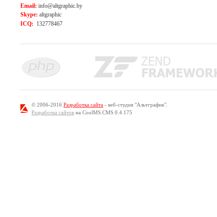
Email:
info@altgraphic.by
Skype:
altgraphic
ICQ:
132778467
© 2006-2016
Разработка сайта
- веб-студия "Альтграфик".
Разработка сайтов
на CoolMS.CMS 0.4.175