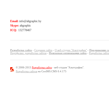
Email:
info@altgraphic.by
Skype:
altgraphic
ICQ:
132778467
Разработка сайта
-
Создание сайта
-
О веб-студии "Альтграфик"
-
Продвижение с
Портфолио: разработка сайтов
-
Поисковая оптимизация сайта
-
Разработка сайт
© 2006-2015
Разработка сайта
- веб-студия "Альтграфик".
Разработка сайтов
на CoolMS.CMS 0.4.175