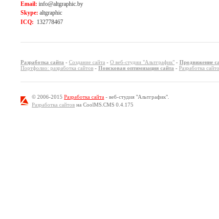
Email:
info@altgraphic.by
Skype:
altgraphic
ICQ:
132778467
Разработка сайта
-
Создание сайта
-
О веб-студии "Альтграфик"
-
Продвижение с
Портфолио: разработка сайтов
-
Поисковая оптимизация сайта
-
Разработка сайт
© 2006-2015
Разработка сайта
- веб-студия "Альтграфик".
Разработка сайтов
на CoolMS.CMS 0.4.175