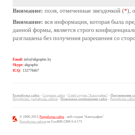
Внимание:
поля, отмеченные звездочкой (
*
),
Внимание:
вся информация, которая была пре
данной формы, является строго конфиденциал
разглашена без получения разрешения со стор
Email:
info@altgraphic.by
Skype:
altgraphic
ICQ:
132778467
Разработка сайта
-
Создание сайта
-
О веб-студии "Альтграфик"
-
Продвижение с
Портфолио: разработка сайтов
-
Поисковая оптимизация сайта
-
Разработка сайт
© 2006-2015
Разработка сайта
- веб-студия "Альтграфик".
Разработка сайтов
на CoolMS.CMS 0.4.175