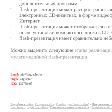
дополнительных программ
flash-презентация может распространяться
электронных СD-визитках, в форме видеоф
Интернет
flash-презентация может отображаться в 
после установки компактного диска в CD
flash-презентация имеет сравнительно неб
Можно выделить следующие
этапы реализации
мультимедийной flash-презентации
.
Email:
info@altgraphic.by
Skype:
altgraphic
ICQ:
132778467
Разработка сайта
-
Создание сайта
-
О веб-студии "Альтграфик"
-
Продвижение с
Портфолио: разработка сайтов
-
Поисковая оптимизация сайта
-
Разработка сайт