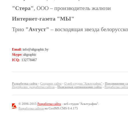
"Стера"
, ООО – производитель жалюзи
Интернет-газета "МЫ"
Трио
"Аvгуст"
– восходящая звезда белорусск
Email:
info@altgraphic.by
Skype:
altgraphic
ICQ:
132778467
Разработка сайта
-
Создание сайта
-
О веб-студии "Альтграфик"
-
Продвижение с
Портфолио: разработка сайтов
-
Поисковая оптимизация сайта
-
Разработка сайт
© 2006-2015
Разработка сайта
- веб-студия "Альтграфик".
Разработка сайтов
на CoolMS.CMS 0.4.175