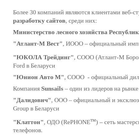
Более 30 компаний являются клиентами веб-ст
разработку сайтов
, среди них:
Министерство лесного хозяйства Республик
"Атлант-М Вест"
, ИООО – официальный импо
"ЮКОЛА Трейдинг"
, СООО (Атлант-М Боро
Ford в Беларуси
"Юнион Авто М"
, CООО - официальный диле
Компания
Sunsails
– один из лидеров на рынк
"Далидович"
, ООО – официальный и эксклю
Group в Беларуси
тм
"Клаттон"
, ОДО (RePHONE
) – сеть масте
телефонов.